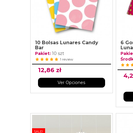
10 Bolsas Lunares Candy
6 Go
Bar
Luna
Pakiet:
10 szt
Pakie
Środk
1 review
12,86 zł
4,2
Ver Opciones
SALE!