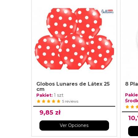
Globos Lunares de Látex 25
8 Pl
cm
Pakie
Pakiet:
1 szt
Środk
5 reviews
9,85 zł
10,
Ver Opciones