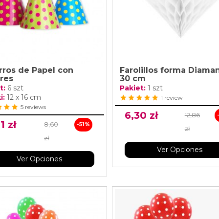
rros de Papel con
Farolillos forma Diama
res
30 cm
t:
6 szt
Pakiet:
1 szt
i:
12 x 16 cm
1 review
5 reviews
6,30 zł
12,86
1 zł
8,60
-51%
zł
zł
Ver Opciones
Ver Opciones