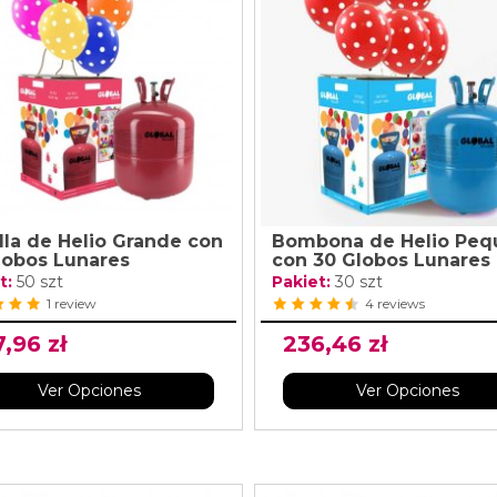
lla de Helio Grande con
Bombona de Helio Peq
lobos Lunares
con 30 Globos Lunares
t:
50 szt
Pakiet:
30 szt
1 review
4 reviews
,96 zł
236,46 zł
Ver Opciones
Ver Opciones