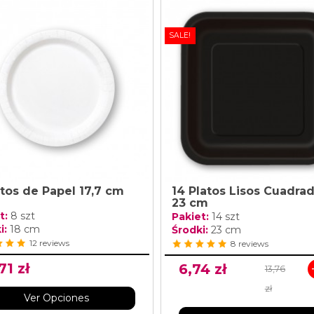
SALE!
atos de Papel 17,7 cm
14 Platos Lisos Cuadra
23 cm
t:
8 szt
Pakiet:
14 szt
i:
18 cm
Środki:
23 cm
12 reviews
8 reviews
71 zł
6,74 zł
13,76
zł
Ver Opciones