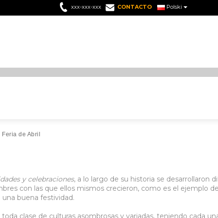
xxx-xxx-xxx
CONTACTO
Polski
 Feria de Abril
idades y celebraciones
, a lo largo de su historia se desarrollaron 
mbres con las que ellos mismos crecieron, como es el ejemplo de 
e una buena festividad.
toda clase de culturas asombrosas y variadas, teniendo cada una