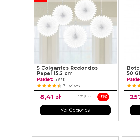
5 Colgantes Redondos
Bote
Papel 15,2 cm
50 G
Pakiet:
5 szt
Pakie
7 reviews
8,41 zł
257
17,16 zł
-51%
Ver Opciones