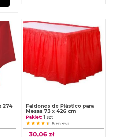
x 274
Faldones de Plástico para
Mesas 73 x 426 cm
Pakiet:
1 szt
16 reviews
30,06 zł