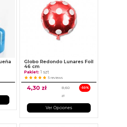
ueña
Globo Redondo Lunares Foil
46 cm
Pakiet:
1 szt
5 reviews
4,30 zł
8,60
-50%
zł
Ver Opciones