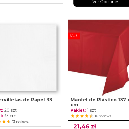
Ver Opciones
SALE!
ervilletas de Papel 33
Mantel de Plástico 137 
cm
t:
20 szt
Pakiet:
1 szt
i:
33 cm
16 reviews
13 reviews
21,46 zł