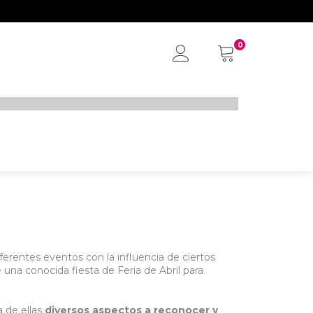
0
My
Account
diferentes eventos con la influencia de ciertos
una conocida fiesta de Feria de Abril para
 de ellas
diversos aspectos a reconocer y