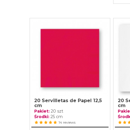
20 Servilletas de Papel 12,5
20 S
cm
cm
Pakiet:
20 szt
Pakie
Środki:
25 cm
Środk
14 reviews