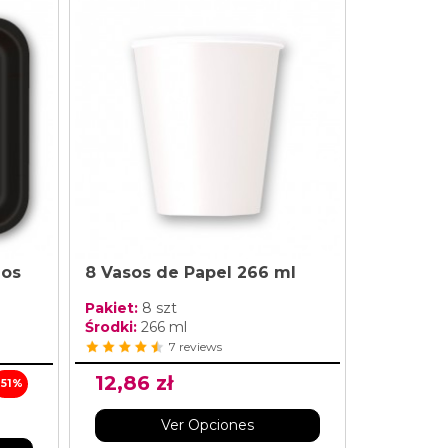
dos
8 Vasos de Papel 266 ml
Pakiet:
8 szt
Środki:
266 ml
7 reviews
12,86 zł
-51%
Ver Opciones