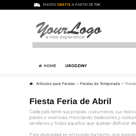
ENVÍOS
GRATIS
A PARTIR DE 70€
HOME
URODZINY
Artículos para Fiestas
>
Fiestas de Temporada
>
Fiesta
Fiesta Feria de Abril
Cada país tiene sus propias
costumbres, sus festiv
países o vivencias, mezclando tradiciones y costu
sevillanos y todos aquellos que quieran disfrutar d
Esta diversidad en el mundo ha hecho que existan 