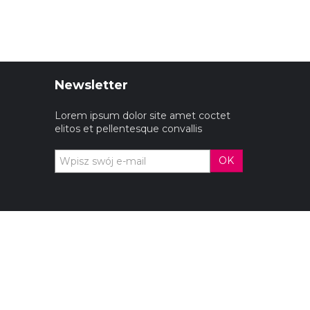
Newsletter
Lorem ipsum dolor site amet coctet
elitos et pellentesque convallis
OK