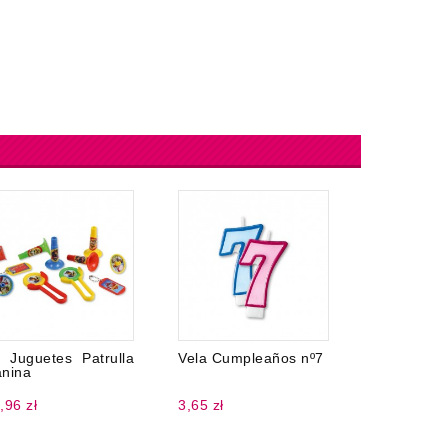
 Juguetes Patrulla
Vela Cumpleaños nº7
Mantel c
nina
137 x 274
,96 zł
3,65 zł
10,51 zł