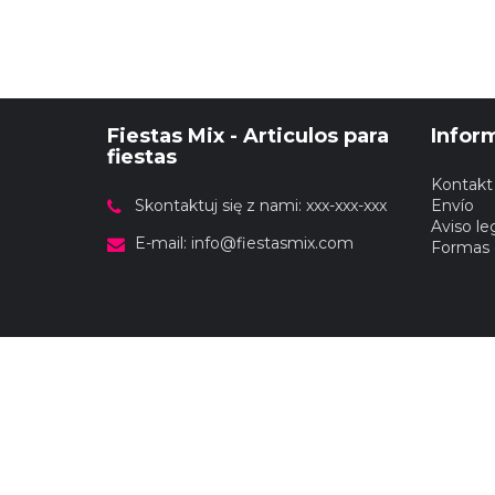
Fiestas Mix - Articulos para
Infor
fiestas
Kontakt
Skontaktuj się z nami: xxx-xxx-xxx
Envío
Aviso le
E-mail:
info@fiestasmix.com
Formas 