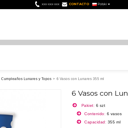
xxx-xxx-xxx
CONTACTO
Polski
Cumpleaños Lunares y Topos
>
6 Vasos con Lunares 355 ml
6 Vasos con Lun
Pakiet:
6 szt
Contenido:
6 vasos
Capacidad:
355 ml