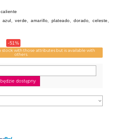
 caliente
 azul, verde, amarillo, plateado, dorado, celeste,
-51%
n stock with those attributes but is available with
others.
będzie dostępny