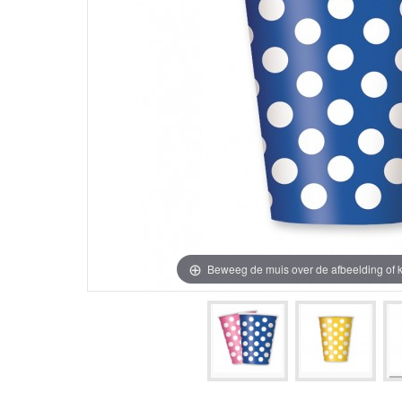
Beweeg de muis over de afbeelding of k