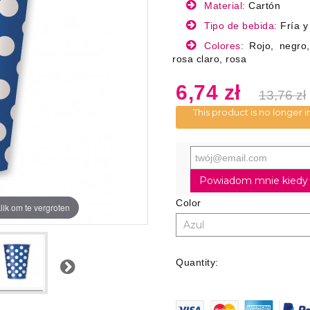
Material:
Cartón
Tipo de bebida:
Fría y
Colores:
Rojo, negro,
rosa claro, rosa
6,74 zł
13,76 zł
This product is no longer i
Powiadom mnie kiedy 
Color
lik om te vergroten
Quantity:
Next