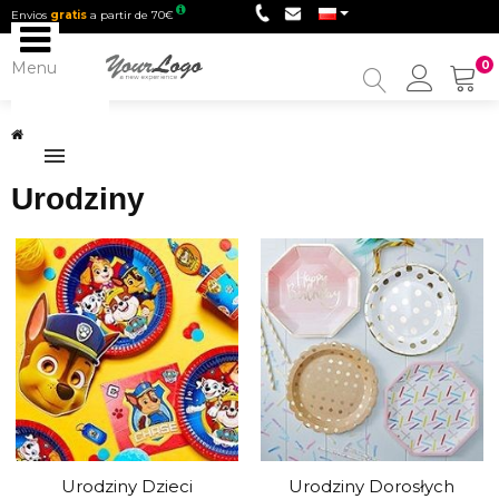
Envios
gratis
a partir de 70€
Menu
0
My
Accou
Urodziny
Urodziny
Urodziny Dzieci
Urodziny Dorosłych