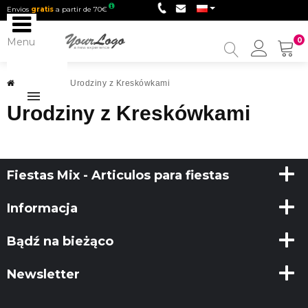
Envios
gratis
a partir de 70€
Menu
0
My
Accou
Urodziny
>
Urodziny z Kreskówkami
Urodziny z Kreskówkami
Fiestas Mix - Articulos para fiestas
Informacja
Bądź na bieżąco
Newsletter