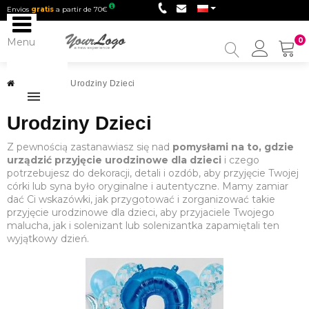
Envios
gratis
a partir de 70€
Menu
0
My
Accou
Urodziny
>
Urodziny Dzieci
Urodziny Dzieci
Z pewnością zastanawiasz się nad
pomysłami na to, gdzie
urządzić przyjęcie urodzinowe dla dzieci
i czego
potrzebujesz do dekoracji, detali i ozdób, aby przyjęcie Twojej
córki lub syna było oryginalne i autentyczne. Mamy zamiar
dać Ci wskazówki, jak przygotować i zorganizować takie
przyjęcie urodzinowe dla dzieci, aby przyjaciele Twojego
malucha, jak i solenizant lub solenizantka zapamiętali ten
wyjątkowy dzień.
Kiedy jesteś dzieckiem nie jesteś świadomy czasu, nie masz
kontroli nad dniami i nie jesteś jeszcze bardzo świadomy
uroczystości. Jednak kiedy rodzice powtarzają w kółko
dziecku, że niedługo będą urodziny ich pociechy, wydaje się,