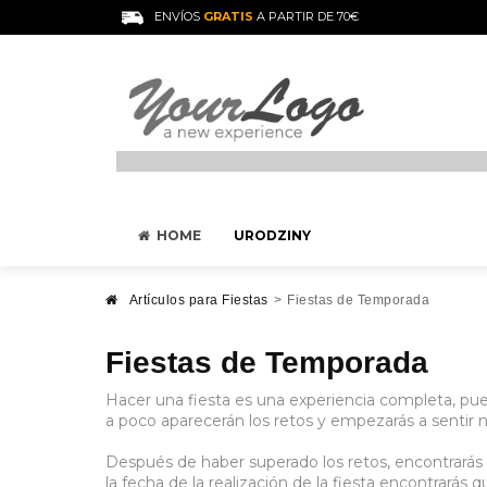
ENVÍOS
GRATIS
A PARTIR DE 70€
HOME
URODZINY
Artículos para Fiestas
>
Fiestas de Temporada
Fiestas de Temporada
Hacer una fiesta es una experiencia completa, pue
a poco aparecerán los retos y empezarás a sentir ne
Después de haber superado los retos, encontrarás
la fecha de la realización de la fiesta encontrarás