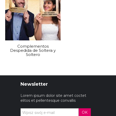
ndo celebrándose en la temporada de Navidad y que
porada.
e año, es la fiesta de año nuevo la que marca un
pre el final de un ciclo que viene con uno nuevo
Complementos
ración en abril por lo que es común encontrar los
Despedida de Soltera y
Soltero
 de fiesta, de bailes y de juegos mecánicos así
iestas llenas de alegría y diversión.
ar, el verano quede como el momento ideal para
Newsletter
temporadas de graduaciones escolares siendo algo
Lorem ipsum dolor site amet coctet
e una etapa y el inicio de una nueva.
elitos et pellentesque convallis
mbién se pueden encontrar toda clase de
OK
ntes alrededor de todo el mundo.