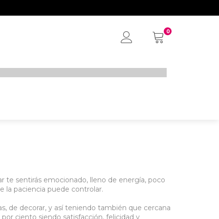
0
My
Account
r te sentirás emocionado, lleno de energía, poco
e la paciencia puede controlar.
s, de decorar, y así teniendo también que cercana
por ciento siendo satisfacción, felicidad y