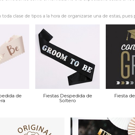
n toda clase de tipos a la hora de organizarse una de estas, pu
lguien.
e son mucho más planeadas y mucho más formales donde el núme
e pudiendo encontrar fiestas de aniversario, fiestas de empresas,
ealidad las fiestas también se ven afectadas por temporadas enco
l como Halloween y como Navidad o año nuevo.
iestas como las de bodas o las relacionadas a algunos sacramen
 que esto marca una tendencia en el hecho de que algunas fiest
más celebrada alrededor del mundo y que dentro de Estados Unid
pedida de
Fiestas Despedida de
Fiesta d
ugar a dudas la noche de brujas.
era
Soltero
n suele tener una gran cantidad de seguidores lo que se tradu
a las temáticas de miedo como una de las principales guías; est
 realidad la mayoría del mundo espera y que incluso las empresa 
nte el mes de diciembre, el último mes.