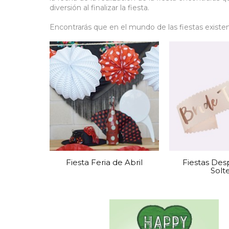
diversión al finalizar la fiesta.
Encontrarás que en el mundo de las fiestas existe
como las hechas para celebrar el cumpleaños de a
De igual manera se pueden encontrar fiestas qu
temática que gira en torno a la hora de organizars
organizar.
Si bien esto puede ser algo bastante extraño, en r
ciertas tradiciones adaptadas de modo comercia
De igual manera, podemos encontrar que algunas f
frecuente durante algunas fechas cercanas siendo
Una de las fiestas de temporada más conocida y 
Fiesta Feria de Abril
Fiestas Des
económica y que involucra a más personas es sin l
Solt
También conocida como Halloween, esta celebració
fiestas tematizadas las cuales destacan teniendo 
Otra fiesta que resulta ser muy celebrada, que en
celebrarse durante la temporada de invierno, dura