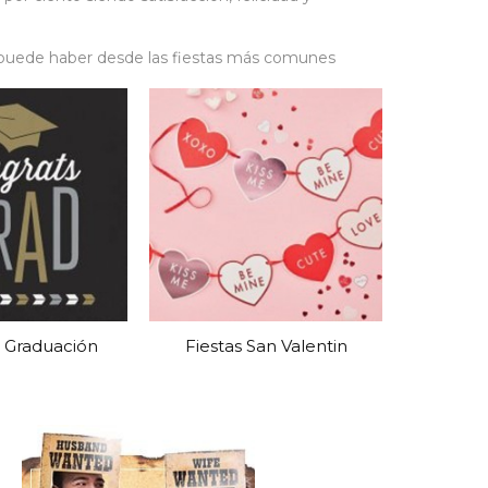
es puede haber desde las fiestas más comunes
ro de invitados es mayor y se tiene una
 fiestas religiosas y muchas fiestas más por
ntrando en primer lugar a las fiestas dedicadas a
tos religiosos suelen celebrarse de manera más
as se celebran en torno a ciertas temporadas.
os suele ser la que más deja una derrama
e Graduación
Fiestas San Valentin
ce en el hecho de haya una gran cantidad de
o solo sucede en octubre y noviembre.
toman muy en serio, es Navidad la cual suele