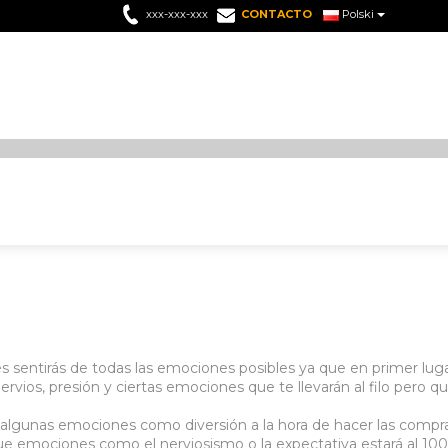
xxx-xxx-xxx
CONTACTO
Polski
s sentirás de todas las emociones posibles ya que en primer luga
rvios, presión y ciertas emociones que te llevarán al filo pero qu
 algunas emociones como diversión a la hora de hacer las compra
 que emociones como el nerviosismo o la expectativa estará al 100 