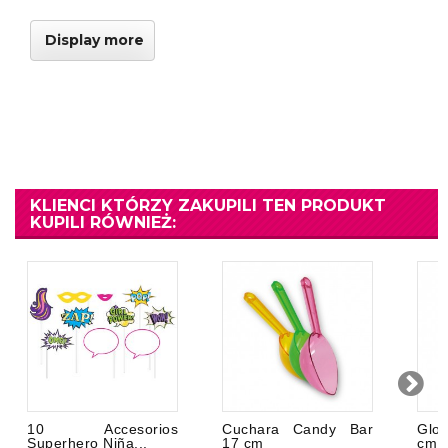
Display more
KLIENCI KTÓRZY ZAKUPILI TEN PRODUKT
KUPILI RÓWNIEŻ:
10 Accesorios
Cuchara Candy Bar
Glob
Superhero Niña...
17 cm
cm