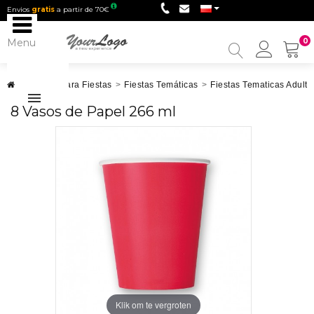
Envios
gratis
a partir de 70€
Menu
0
My
Accou
Artículos para Fiestas
>
Fiestas Temáticas
>
Fiestas Tematicas Adulto
8 Vasos de Papel 266 ml
Klik om te vergroten