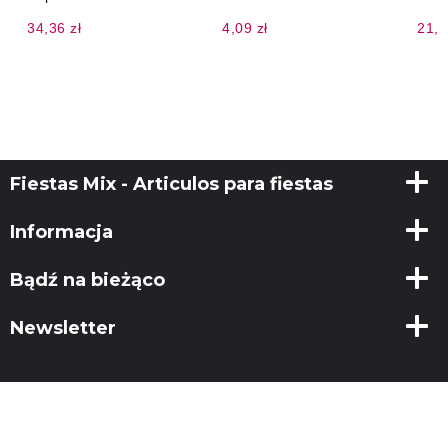
34,36 zł
4,09 zł
21,4
Fiestas Mix - Articulos para fiestas
Informacja
Bądź na bieżąco
Newsletter