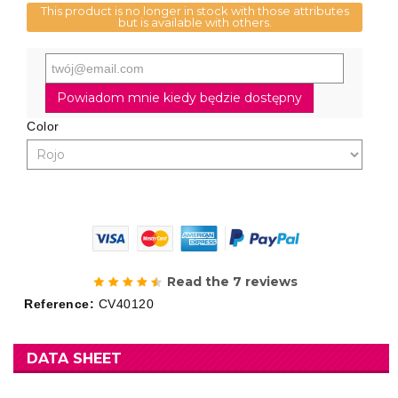
This product is no longer in stock with those attributes
but is available with others.
Powiadom mnie kiedy będzie dostępny
Color
Read the 7 reviews
Reference:
CV40120
DATA SHEET