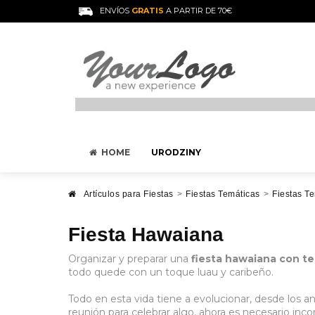
ENVÍOS
GRATIS
A PARTIR DE 70€
HOME
URODZINY
Artículos para Fiestas
>
Fiestas Temáticas
>
Fiestas Te
Fiesta Hawaiana
Organizar y preparar una
fiesta hawaiana con te
todo quede con un toque luau y caribeño.
Todo en esta vida tiene a evolucionar, desde los a
reunión para celebrar algo, ahora es necesario inc