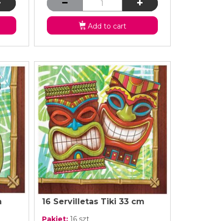
Add to cart
plicado, pues no todos tienen un amplio surtido,
os temáticos que podrán ayudar a tu fiesta
os para ayudarte que van desde los vasos hasta
s y otras cosas que podrán servir de
lan y presupuesto o que simplemente compres lo
esentar todos los valores que tenemos yendo desde
a hawaiana temática para adultos
que van
do con garantía de calidad pues solo los mejores
m
16 Servilletas Tiki 33 cm
Pakiet:
16 szt
 nosotros tenemos para ti un amplio surtido de