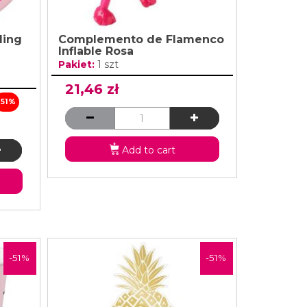
ding
Complemento de Flamenco
Inflable Rosa
Pakiet:
1 szt
21,46 zł
-51%
Add to cart
-51%
-51%