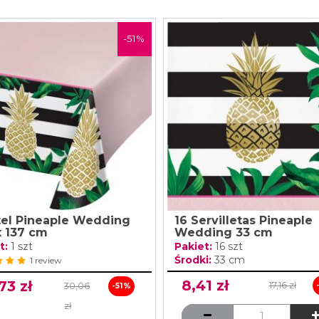
-51%
el Pineaple Wedding
16 Servilletas Pineaple
x 137 cm
Wedding 33 cm
t:
1 szt
Pakiet:
16 szt
Środki:
33 cm
1 review
8,41 zł
73 zł
17,16 zł
30,06
-51%
zł