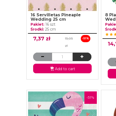
16 Servilletas Pineaple
8 Pl
Wedding 25 cm
Wed
Pakiet:
16 szt
Pakie
Środki:
25 cm
Środk
7,37 zł
15,05
-51%
14,
zł
Add to cart
-51%