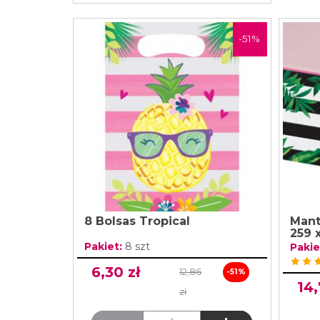
-51%
8 Bolsas Tropical
Mant
259 
Pakiet:
8 szt
Pakie
6,30 zł
12,86
-51%
14,
zł