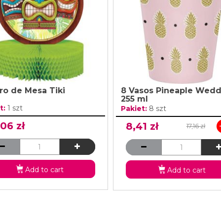
ro de Mesa Tiki
8 Vasos Pineaple Wedd
255 ml
t:
1 szt
Pakiet:
8 szt
06 zł
8,41 zł
17,16 zł
Add to cart
Add to cart