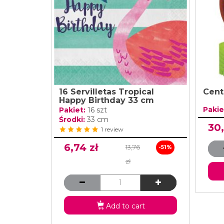
16 Servilletas Tropical
Cent
Happy Birthday 33 cm
Pakie
Pakiet:
16 szt
Środki:
33 cm
30,
1 review
6,74 zł
13,76
-51%
zł
Add to cart