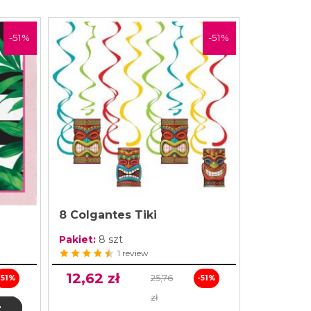
-51%
-51%
8 Colgantes Tiki
Pakiet:
8 szt
1 review
12,62 zł
25,76
-51%
-51%
zł