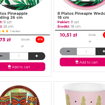
atos Pineapple
8 Platos Pineaple Wed
ding 26 cm
18 cm
t:
8 szt
Pakiet:
8 szt
i:
26 cm
Środki:
18 cm
1 review
10,51 zł
21,46
73 zł
30,06
-51%
zł
zł
Add to cart
Add to cart