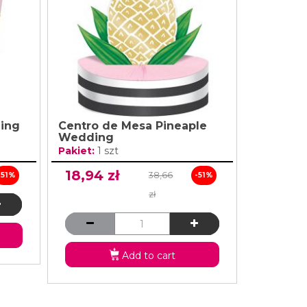
ing
Centro de Mesa Pineaple
Wedding
Pakiet:
1 szt
18,94 zł
38,66
-51%
-51%
zł
Add to cart