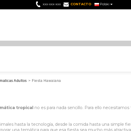
xxx-xxx-xxx
CONTACTO
Polski
maticas Adultos
>
Fiesta Hawaiana
mática tropical
no es para nada sencillo. Para ello necesitamos
nimales hasta la tecnología, desde la comida hasta una simple fi
orporar una temática para que esa fiesta sea mucho más atractiva,