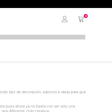
0
My
Account
 todo tipo de decoración, adornos e ideas para que
esta pues ahora ya no basta con ser solo una
 sea diferente, más creativa.