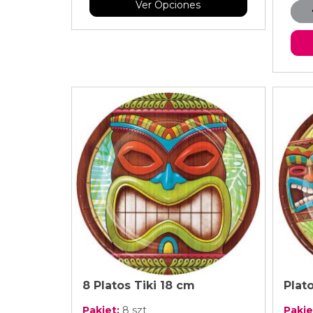
Ver Opciones
Decoración fiesta hawa
Muchas veces conseguir los accesorios hawaianos n
no son de calidad, no está lo que nosotros buscamo
Con nosotros encontrarás a Hawái dentro de 
tropical aportando muchas ideas y a parecer aún 
las guirnaldas, tal vez nos faltan los cocos pero t
Podrás tener a la mano todo lo que veas en la list
complementos con el objetivo de poder hacer tu fi
Tendrás gran cantidad de páginas para buscar y
bu
que pienses necesitar o lo que quieras para tu celeb
El gran prestigio que hemos adquirido no es casu
la calidad hasta el servicio, variedad o sobre todo, s
En nuestro stock podrás encontrar y c
omprar onli
desde lo más simple hasta lo más complicado, desde
8 Platos Tiki 18 cm
Plat
nos surten de lo mejor.
Pakiet:
8 szt
Pakie
Ya sea que planees hacer u organizar fiestas hawai