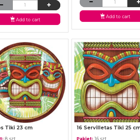
iana
Add to cart
Add to cart
ecesarios para dar la temática real a una fiesta caribeña es com
s, en fin, a veces se complica.
la península
pues ofrecemos gran variedad de artículos hawaian
más real, sobre todo, porque tenemos una gran variedad de objet
enemos globos.
a de artículos para una fiesta temática hawaiana además de globo
esta luau una realidad.
scar todo lo necesario para tu fiesta
, ya sea que sigas un p
ración, tendrás la garantía de que llegará tal y como lo viste.
alidad, pues, todo el trabajo que hemos hecho ha venido a repr
atisfacción al cliente.
n un gran surtido de artículos de decoración para tu fiest
 los artículos de decoración hasta los artículos desechables, to
os Tiki 23 cm
16 Servilletas Tiki 25 c
t:
8 szt
Pakiet:
16 szt
anas o que quieras hacer una fiesta con cualquier otra temática,