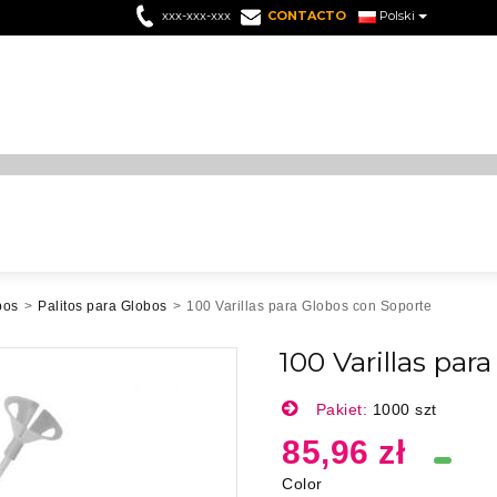
xxx-xxx-xxx
CONTACTO
Polski
bos
>
Palitos para Globos
>
100 Varillas para Globos con Soporte
100 Varillas par
Pakiet:
1000 szt
85,96 zł
Color