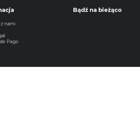
macja
Bądź na bieżąco
 z nami
gal
de Pago