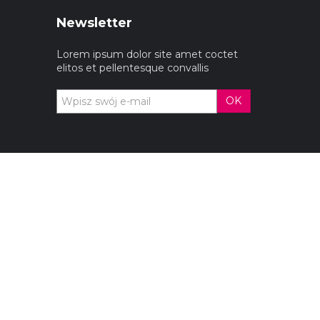
Newsletter
Lorem ipsum dolor site amet coctet
elitos et pellentesque convallis
OK