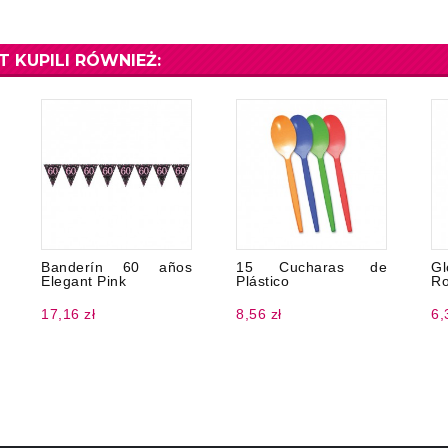
T KUPILI RÓWNIEŻ:
Banderín 60 años
15 Cucharas de
Gl
Elegant Pink
Plástico
Ro
17,16 zł
8,56 zł
6,