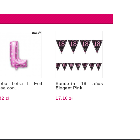
obo Letra L Foil
Banderín 18 años
Globo Núm
sa con...
Elegant Pink
100 cm
32 zł
17,16 zł
15,02 zł