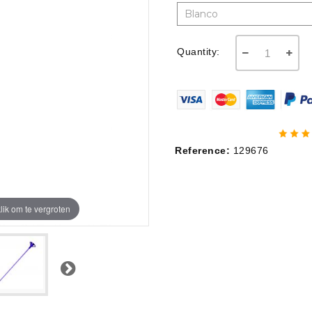
Quantity:
Reference:
129676
lik om te vergroten
Next