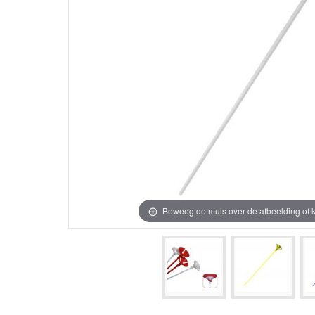
Beweeg de muis over de afbeelding of k