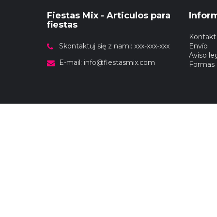
Fiestas Mix - Articulos para
Infor
fiestas
Kontakt
Skontaktuj się z nami: xxx-xxx-xxx
Envío
Aviso le
E-mail:
info@fiestasmix.com
Formas 