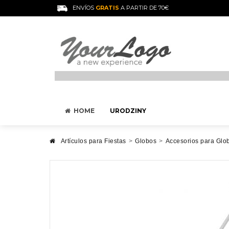
ENVÍOS
GRATIS
A PARTIR DE 70€
HOME
URODZINY
Artículos para Fiestas
>
Globos
>
Accesorios para Glo