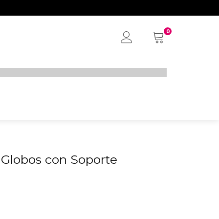
0
My
Account
a Globos con Soporte