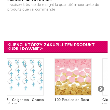
Livraison très rapide malgré la quantité importante de
produits que j'ai commandé
KLIENCI KTÓRZY ZAKUPILI TEN PRODUKT
KUPILI RÓWNIEŻ:
5 Colgantes Cruces
100 Petalos de Rosa
Glob
81 cm
cm