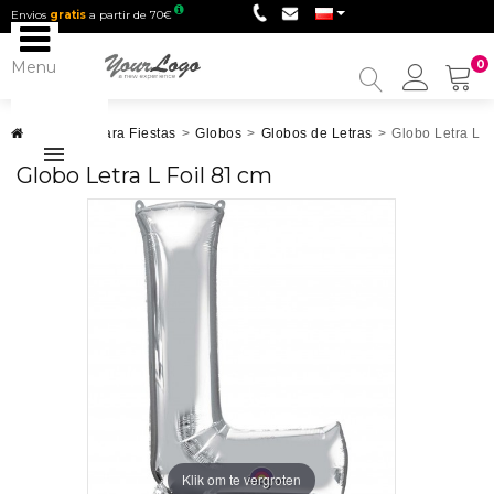
Envios
gratis
a partir de 70€
Menu
0
My
Accou
Artículos para Fiestas
>
Globos
>
Globos de Letras
>
Globo Letra L F
Globo Letra L Foil 81 cm
Klik om te vergroten