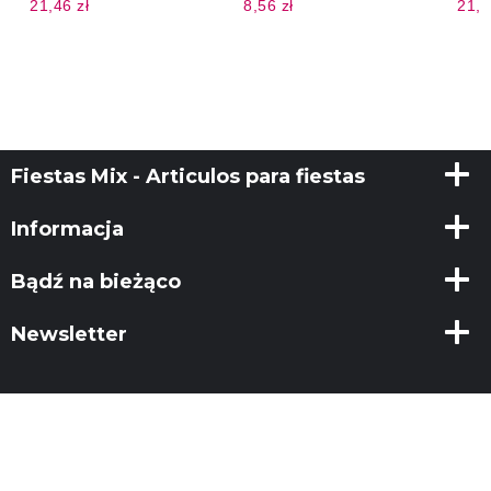
21,46 zł
8,56 zł
21,4
Fiestas Mix - Articulos para fiestas
Informacja
Bądź na bieżąco
Newsletter