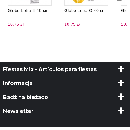
Globo Letra E 40 cm
Globo Letra O 40 cm
Glob
10,75 zł
10,75 zł
10,7
Fiestas Mix - Articulos para fiestas
Informacja
Bądź na bieżąco
Newsletter