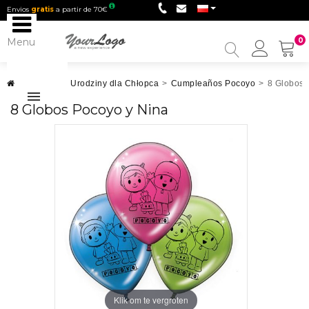
Envios
gratis
a partir de 70€
Menu
0
My
Accou
Urodziny
>
Urodziny dla Chłopca
>
Cumpleaños Pocoyo
>
8 Globos 
8 Globos Pocoyo y Nina
Klik om te vergroten