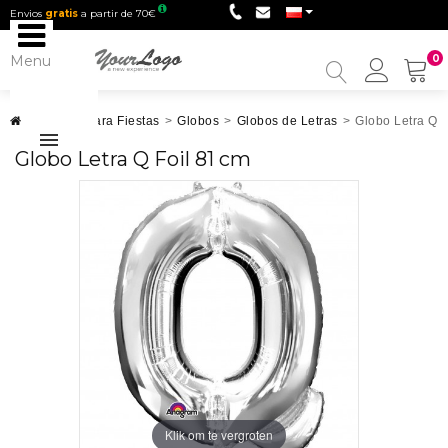
Envios
gratis
a partir de 70€
Menu
0
My
Accou
Artículos para Fiestas
>
Globos
>
Globos de Letras
>
Globo Letra Q F
Globo Letra Q Foil 81 cm
Klik om te vergroten