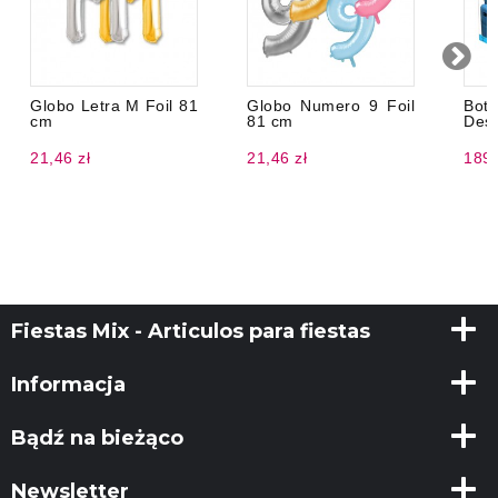
Globo Letra M Foil 81
Globo Numero 9 Foil
Bote
cm
81 cm
Des
21,46 zł
21,46 zł
189,
Fiestas Mix - Articulos para fiestas
Informacja
Bądź na bieżąco
Newsletter