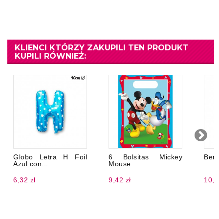
KLIENCI KTÓRZY ZAKUPILI TEN PRODUKT
KUPILI RÓWNIEŻ:
Globo Letra H Foil
6 Bolsitas Mickey
Ben
Azul con...
Mouse
6,32 zł
9,42 zł
10,7