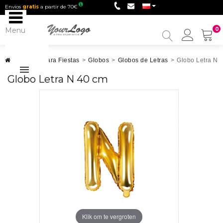
Envios
gratis
a partir de 70€
Menu
0
My
Accou
Artículos para Fiestas
>
Globos
>
Globos de Letras
>
Globo Letra N 
Globo Letra N 40 cm
Klik om te vergroten