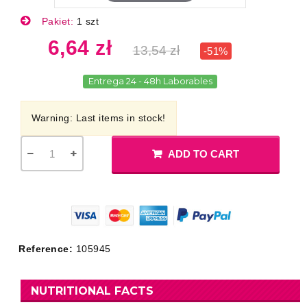
Pakiet:
1 szt
6,64 zł
13,54 zł
-51%
Entrega 24 - 48h Laborables
Warning: Last items in stock!
ADD TO CART
Reference:
105945
NUTRITIONAL FACTS