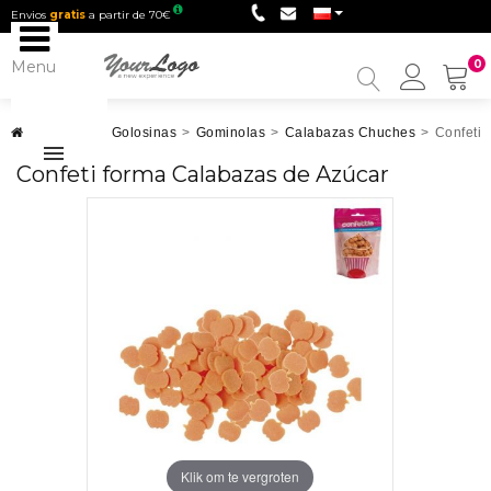
Envios
gratis
a partir de 70€
Menu
0
My
Accou
Chuches
>
Golosinas
>
Gominolas
>
Calabazas Chuches
>
Confeti 
Confeti forma Calabazas de Azúcar
Klik om te vergroten