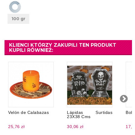
100 gr
KLIENCI KTÓRZY ZAKUPILI TEN PRODUKT
KUPILI RÓWNIEŻ:
Velón de Calabazas
Lápidas Surtidas
Bols
23X38 Cms
25,76 zł
30,06 zł
17,1