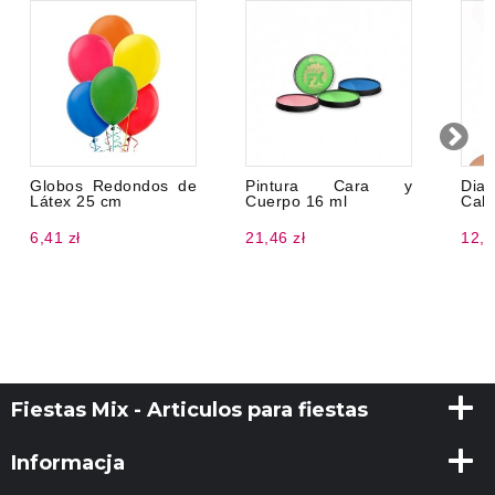
Globos Redondos de
Pintura Cara y
Di
Látex 25 cm
Cuerpo 16 ml
Cal
6,41 zł
21,46 zł
12,8
Fiestas Mix - Articulos para fiestas
Informacja