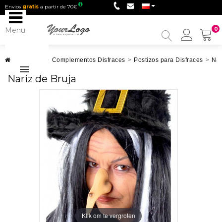
Envios
gratis
a partir de 70€
Menu
0
My
Accou
Disfraces
>
Complementos Disfraces
>
Postizos para Disfraces
>
Nar
Nariz de Bruja
Klik om te vergroten