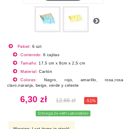
Next
Pakiet:
6 szt
Contenido:
6 cajitas
Tamaño:
17,5 cm x 8cm x 2,5 cm
Material:
Cartón
Colores:
Negro, rojo, amarillo, rosa,rosa
claro,naranja, beige, verde y celeste
6,30 zł
12,86 zł
-51%
Entrega 24-48h Laborables
Warning: Last items in stock!