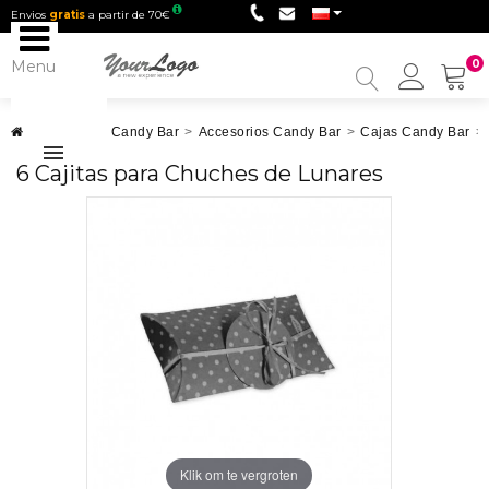
Envios
gratis
a partir de 70€
Menu
0
My
Accou
Chuches
>
Candy Bar
>
Accesorios Candy Bar
>
Cajas Candy Bar
>
6 Cajitas para Chuches de Lunares
Klik om te vergroten