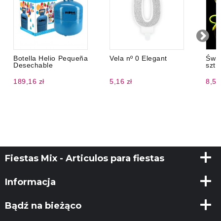
Botella Helio Pequeña
Vela nº 0 Elegant
Świ
Desechable
szt.)
189,16 zł
5,16 zł
8,56
Fiestas Mix - Articulos para fiestas
Informacja
Bądź na bieżąco