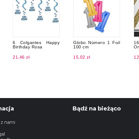
6 Colgantes Happy
Globo Número 1 Foil
16
Birthday Rosa
100 cm
Or
21,46 zł
15,02 zł
12
macja
Bądź na bieżąco
 z nami
gal