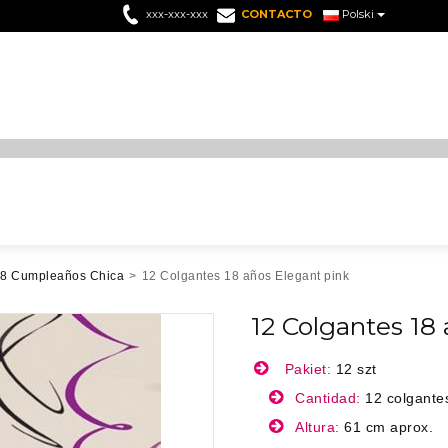
xxx-xxx-xxx
CONTACTO
Polski
8 Cumpleaños Chica
>
12 Colgantes 18 años Elegant pink
12 Colgantes 18
Pakiet:
12 szt
Cantidad:
12 colgante
Altura:
61 cm aprox.