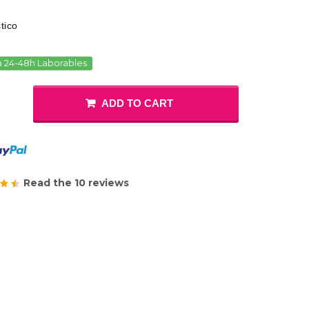
tico
a 24-48h Laborables
ADD TO CART
Read the 10 reviews