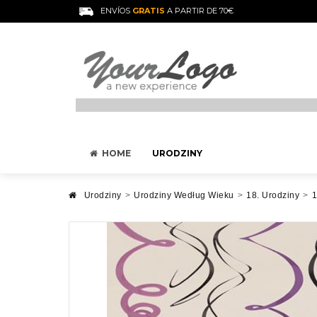
ENVÍOS
GRATIS
A PARTIR DE 70€
HOME
URODZINY
Urodziny
>
Urodziny Według Wieku
>
18. Urodziny
>
1