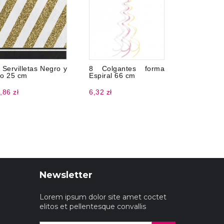
 Servilletas Negro y
8 Colgantes forma
6 Platos 
o 25 cm
Espiral 66 cm
Estrella 1
,86 zł
6,32 zł
12,86 zł
Newsletter
Lorem ipsum dolor site amet coctet
elitos et pellentesque convallis