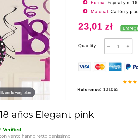
Forma:
Espiral y n. 18
Material:
Cartón y plás
23,01 zł
Entreg
Quantity:
Reference:
101063
lik om te vergroten
 18 años Elegant pink
✓ Verified
 con vento hanno retto benissimo