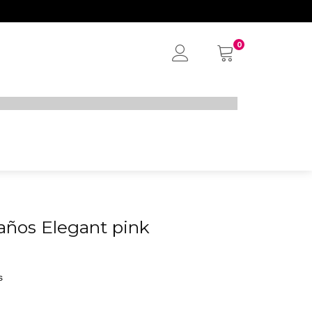
0
My
Account
 años Elegant pink
s