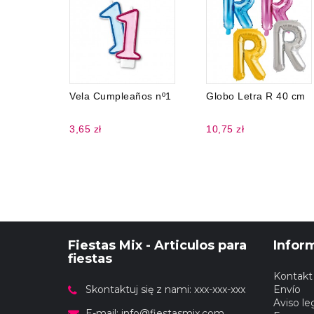
Vela Cumpleaños nº1
Globo Letra R 40 cm
3,65 zł
10,75 zł
Fiestas Mix - Articulos para
Infor
fiestas
Kontakt
Skontaktuj się z nami: xxx-xxx-xxx
Envío
Aviso le
E-mail:
info@fiestasmix.com