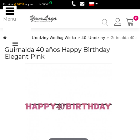
Envios
gratis
a partir de 70€
Menu
0
My
Accou
Urodziny
>
Urodziny Według Wieku
>
40. Urodziny
>
Guirnalda 40 añ
Guirnalda 40 años Happy Birthday
Elegant Pink