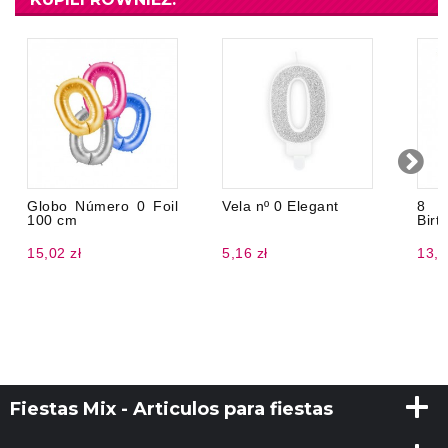
Globo Número 0 Foil
Vela nº 0 Elegant
8 
100 cm
Birt
15,02 zł
5,16 zł
13,7
Fiestas Mix - Articulos para fiestas