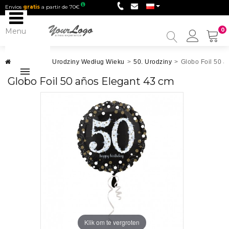
Envios
gratis
a partir de 70€
Menu
0
My
Accou
Urodziny
>
Urodziny Według Wieku
>
50. Urodziny
>
Globo Foil 50 a
Globo Foil 50 años Elegant 43 cm
Klik om te vergroten