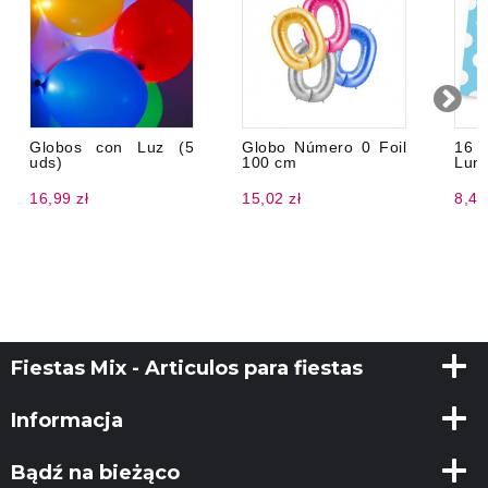
Globos con Luz (5
Globo Número 0 Foil
16 
uds)
100 cm
Luna
16,99 zł
15,02 zł
8,41
Fiestas Mix - Articulos para fiestas
Informacja
Bądź na bieżąco