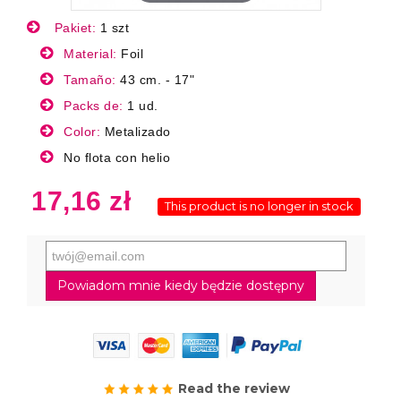
Pakiet:
1 szt
Material:
Foil
Tamaño:
43 cm. - 17"
Packs de:
1 ud.
Color:
Metalizado
No flota con helio
17,16 zł
This product is no longer in stock
Powiadom mnie kiedy będzie dostępny
Read the review