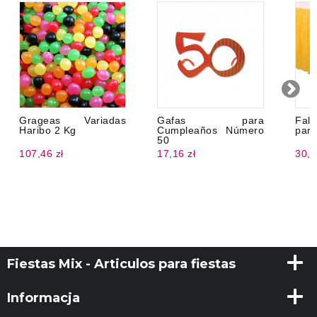
Grageas Variadas
Gafas para
Fald
Haribo 2 Kg
Cumpleaños Número
para
50
107,46 zł
17,16 zł
30,0
Fiestas Mix - Articulos para fiestas
Informacja