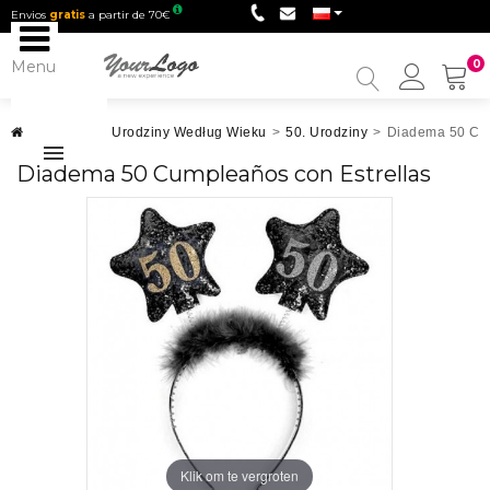
Envios
gratis
a partir de 70€
Menu
0
My
Accou
Urodziny
>
Urodziny Według Wieku
>
50. Urodziny
>
Diadema 50 Cum
Diadema 50 Cumpleaños con Estrellas
Klik om te vergroten