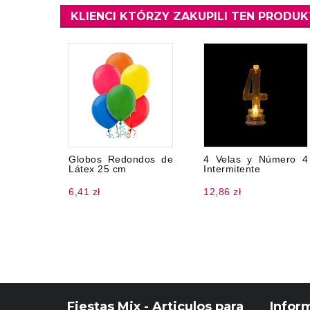
KLIENCI KTÓRZY ZAKUPILI TEN PRODUK
Globos Redondos de
4 Velas y Número 4
Látex 25 cm
Intermitente
6,41 zł
12,86 zł
Fiestas Mix - Articulos para
Infor