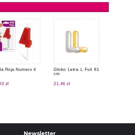
la Roja Numero 4
Globo Letra L Foil 81
Świecące
cm
Bransoletki
83 zł
21,46 zł
38,66 zł
Newsletter