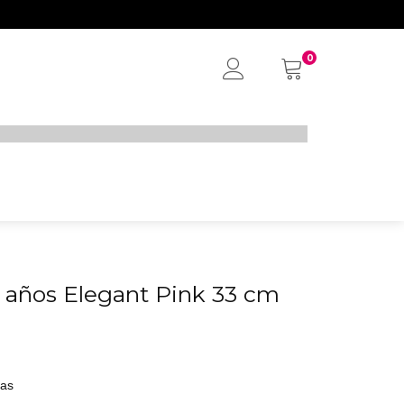
0
My
Account
40 años Elegant Pink 33 cm
tas