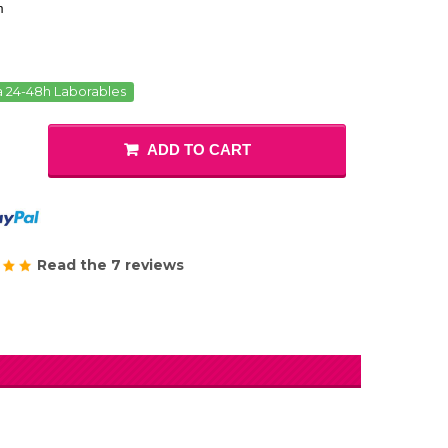
m
a 24-48h Laborables
ADD TO CART
Read the 7 reviews