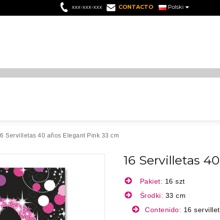
xxx-xxx-xxx
CONTACTO
Polski
6 Servilletas 40 años Elegant Pink 33 cm
16 Servilletas 
Pakiet:
16 szt
Środki:
33 cm
Contenido:
16 serville