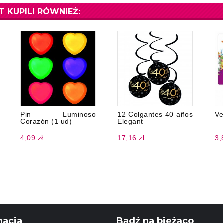
T KUPILI RÓWNIEŻ:
Pin Luminoso
12 Colgantes 40 años
Ve
Corazón (1 ud)
Elegant
4,09 zł
17,16 zł
3,
macja
Bądź na bieżąco