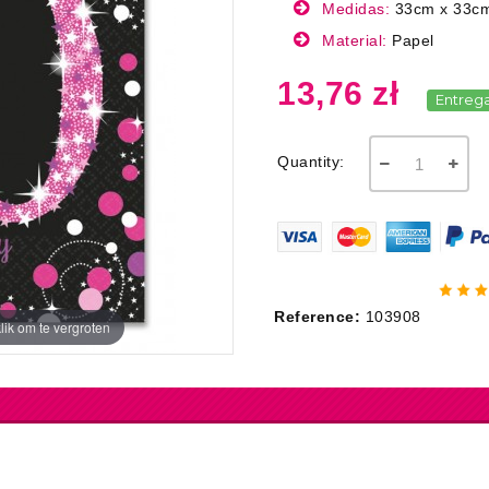
Medidas:
33cm x 33c
Material:
Papel
13,76 zł
Entreg
Quantity:
Reference:
103908
lik om te vergroten