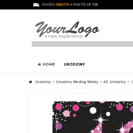
ENVÍOS
GRATIS
A PARTIR DE 70€
HOME
URODZINY
Urodziny
>
Urodziny Według Wieku
>
40. Urodziny
>
1