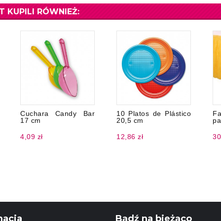
T KUPILI RÓWNIEŻ:
Cuchara Candy Bar
10 Platos de Plástico
Fa
17 cm
20,5 cm
pa
4,09 zł
12,86 zł
30
macja
Bądź na bieżąco