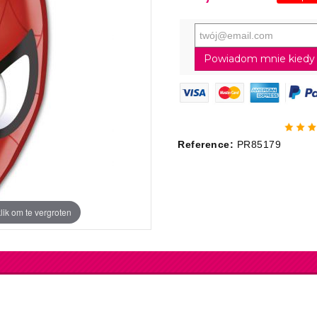
Powiadom mnie kiedy 
Reference:
PR85179
lik om te vergroten