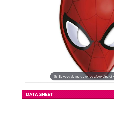
Beweeg de muis over de afbeelding of k
DATA SHEET