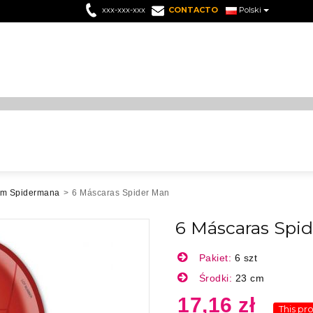
xxx-xxx-xxx
CONTACTO
Polski
em Spidermana
>
6 Máscaras Spider Man
6 Máscaras Spi
Pakiet:
6 szt
Środki:
23 cm
17,16 zł
This pr