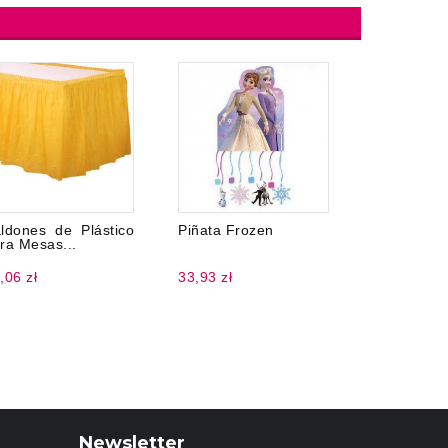
ldones de Plástico
Piñata Frozen
Mantel M
ra Mesas...
Plástico 12
,06 zł
33,93 zł
23,43 zł
Newsletter