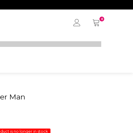
0
My
Account
der Man
oduct is no longer in stock