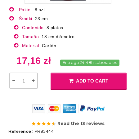
Pakiet:
8 szt
Środki:
23 cm
Contenido:
8 platos
Tamaño:
18 cm diámetro
Material:
Cartón
17,16 zł
Entrega 24-48h Laborables
ADD TO CART
Read the 13 reviews
Reference:
PR93444