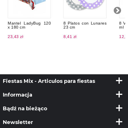
Mantel LadyBug 120
8 Platos con Lunares
8 Va
x 180 cm
23 cm
ml
23,43 zł
8,41 zł
12,8
Fiestas Mix - Articulos para fiestas
Informacja
Bądź na bieżąco
Newsletter