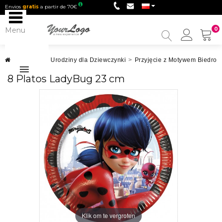
Envios
gratis
a partir de 70€
Menu
0
My
Accou
Urodziny
>
Urodziny dla Dziewczynki
>
Przyjęcie z Motywem Biedronk
8 Platos LadyBug 23 cm
Klik om te vergroten