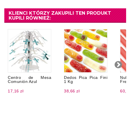
KLIENCI KTÓRZY ZAKUPILI TEN PRODUKT
KUPILI RÓWNIEŻ:
Centro de Mesa
Dedos Pica Pica Fini
Nub
Comunión Azul
1 Kg
Fres
17,16 zł
38,66 zł
60,1