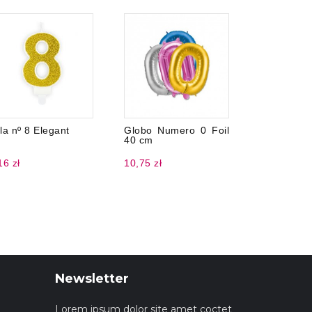
la nº 8 Elegant
Globo Numero 0 Foil
Perfilad
40 cm
Oscuridad
16 zł
10,75 zł
21,46 zł
Newsletter
Lorem ipsum dolor site amet coctet