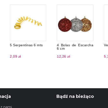
5 Serpentinas 6 mts
4 Bolas de Escarcha
Ve
6 cm
2,09 zł
12,26 zł
5,
macja
Bądź na bieżąco
 z nami