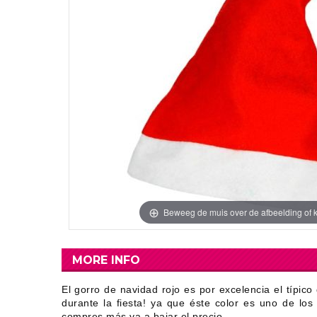
Beweeg de muis over de afbeelding of k
MORE INFO
El gorro de navidad rojo es por excelencia el típic
durante la fiesta! ya que éste color es uno de lo
compres más va a bajar el precio.