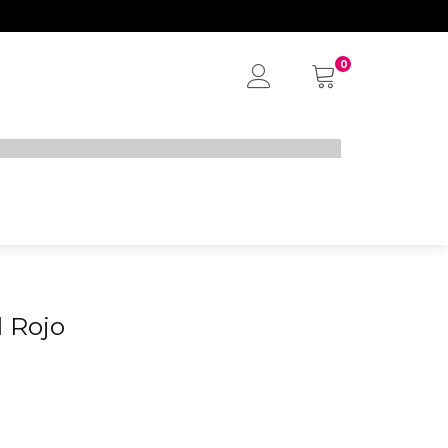
0
My
Account
 Rojo