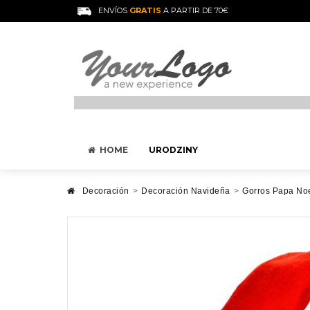
ENVÍOS
GRATIS
A PARTIR DE 70€
HOME
URODZINY
Decoración
>
Decoración Navideña
>
Gorros Papa No