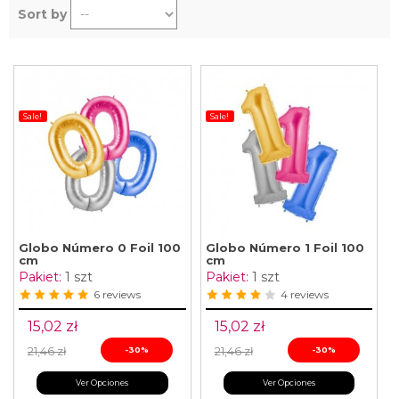
Sort by
Sale!
Sale!
Globo Número 0 Foil 100
Globo Número 1 Foil 100
cm
cm
Pakiet:
1 szt
Pakiet:
1 szt
6 reviews
4 reviews
15,02 zł
15,02 zł
21,46 zł
-30%
21,46 zł
-30%
Ver Opciones
Ver Opciones