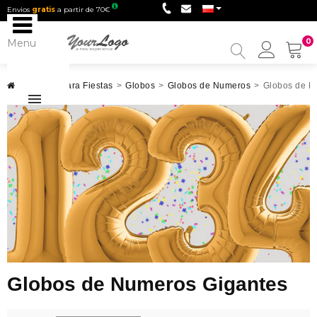
Envios
gratis
a partir de 70€
Menu
0
My
Accou
Artículos para Fiestas
>
Globos
>
Globos de Numeros
>
Globos de N
Globos de Numeros Gigantes