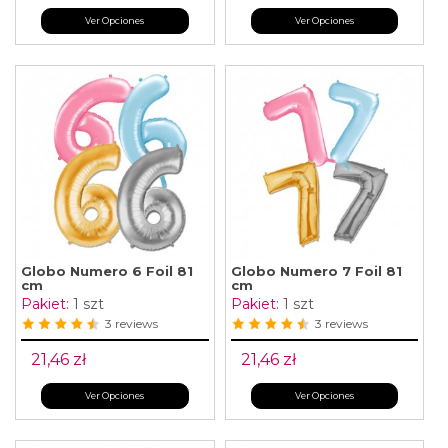
Ver Opciones
Ver Opciones
Globo Numero 6 Foil 81
Globo Numero 7 Foil 81
cm
cm
Pakiet:
1 szt
Pakiet:
1 szt
3 reviews
3 reviews
21,46 zł
21,46 zł
Ver Opciones
Ver Opciones