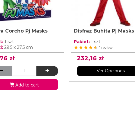
ra Corcho Pj Masks
Disfraz Buhita Pj Masks
t:
1 szt
Pakiet:
1 szt
i:
29,5 x 27,5 cm
1 review
76 zł
232,16 zł
Ver Opciones
Add to cart