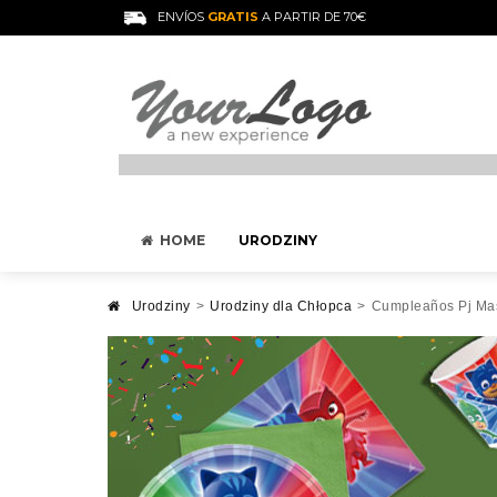
ENVÍOS
GRATIS
A PARTIR DE 70€
HOME
URODZINY
Urodziny
>
Urodziny dla Chłopca
>
Cumpleaños Pj Ma