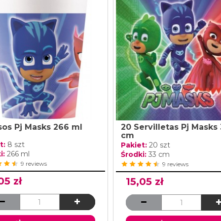
ancia, de gran valor, para los niños pues las aventuras que sosti
 todo mientras viven divertidas aventuras en pijamas.
e cumpleaños de Pj Masks infan
PJ Masks es algo común, ya que es una buena temática para hacer
asks para cumpleaños de una manera mucho más amplia que otros
de fiesta que vayas a celebrar, es la decoración por lo que en es
rno a la ya mencionada temática.
ños Pj Masks para niños
sos Pj Masks 266 ml
20 Servilletas Pj Masks
ática encontramos diferentes variedades de artículos ba
cm
 artículos como piñatas, tematizados al estilo de los PJ Masks ha
t:
8 szt
Pakiet:
20 szt
ecorativos.
i:
266 ml
Środki:
33 cm
9 reviews
9 reviews
de su súper traje para así tanto cubrir su identidad como prot
05 zł
15,05 zł
as eran parte importante de ellos
, de su vestimenta para sa
personajes de PJ Masks infantiles para después regalarlas entre 
arlo usarán los accesorios pues su sueño es volverse parte de un