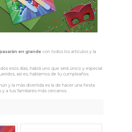
 pasarán en grande
con todos los artículos y la
dos esos días, habrá uno que será único y especial
eridos, así es, hablamos de tu cumpleaños.
ún y la más divertida es la de hacer una fiesta
s y a tus familiares más cercanos.
niño de 5 años no celebrará igual que un joven de
elen ser mucho más exigentes que los adultos
cil de complacer.