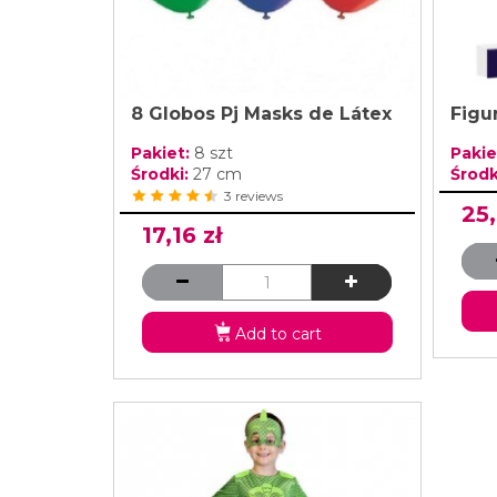
8 Globos Pj Masks de Látex
Figu
Pakiet:
8 szt
Pakie
Środki:
27 cm
Środk
3 reviews
25,
17,16 zł
Add to cart