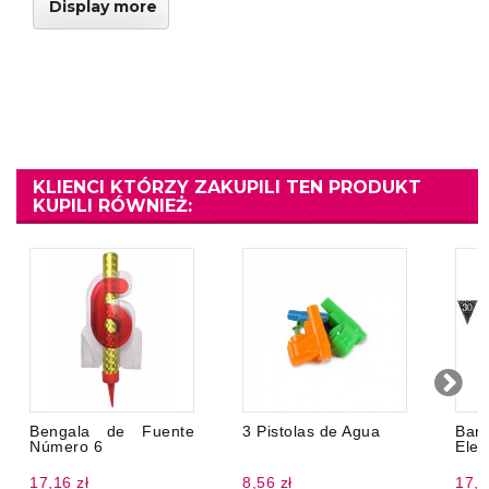
Display more
KLIENCI KTÓRZY ZAKUPILI TEN PRODUKT
KUPILI RÓWNIEŻ:
Bengala de Fuente
3 Pistolas de Agua
Ban
Número 6
Eleg
17,16 zł
8,56 zł
17,1