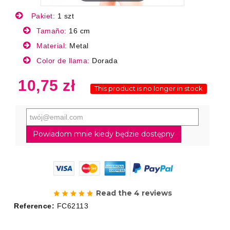
Pakiet:
1 szt
Tamaño:
16 cm
Material:
Metal
Color de llama:
Dorada
10,75 zł
This product is no longer in stock
Powiadom mnie kiedy będzie dostępny
Read the 4 reviews
Reference:
FC62113