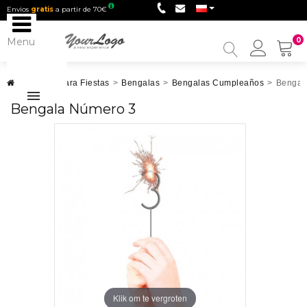
Envios
gratis
a partir de 70€
Menu
0
My
Accou
Artículos para Fiestas
>
Bengalas
>
Bengalas Cumpleaños
>
Bengal
Bengala Número 3
Klik om te vergroten