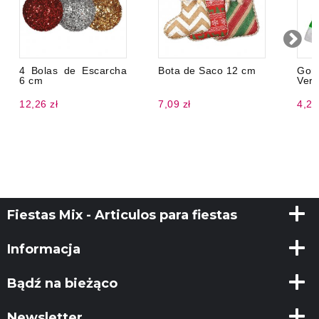
4 Bolas de Escarcha
Bota de Saco 12 cm
Gor
6 cm
Ver
12,26 zł
7,09 zł
4,26
Fiestas Mix - Articulos para fiestas
Informacja
Bądź na bieżąco
Newsletter