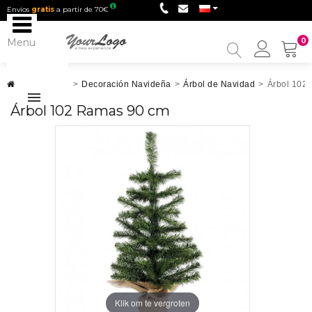
Envios
gratis
a partir de 70€
Menu
0
My
Accou
Decoración
>
Decoración Navideña
>
Árbol de Navidad
>
Árbol 102
Árbol 102 Ramas 90 cm
Klik om te vergroten